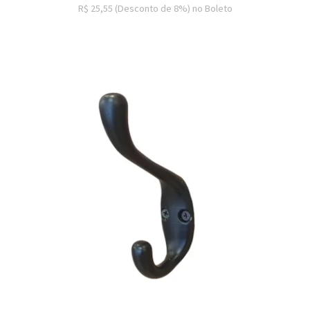
R$ 25,55
(Desconto
de
8%)
no
Boleto