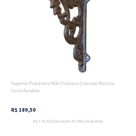
Suporte Prateleira Mão Francesa Colonial Rustica
Ferro Fundido
R$
189,50
R$ 174,34
(Desconto
de
8%)
no
Boleto