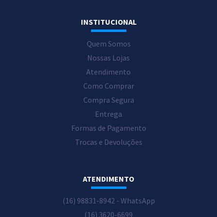
INSTITUCIONAL
Quem Somos
Nossas Lojas
Atendimento
Como Comprar
Compra Segura
Entrega
Formas de Pagamento
Trocas e Devoluções
ATENDIMENTO
(16) 98831-8942 - WhatsApp
(16) 3620-6699