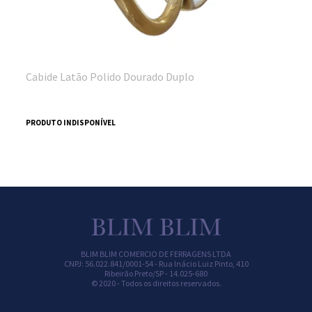
Cabide Latão Polido Dourado Duplo
PRODUTO INDISPONÍVEL
BLIM BLIM COMERCIO DE FERRAGENS LTDA
CNPJ: 56.022.841/0001-54 -
Rua Inácio Luiz Pinto, 410
Ribeirão Preto/
SP -
14.025-680
© 2020 - Todos os direitos reservados.