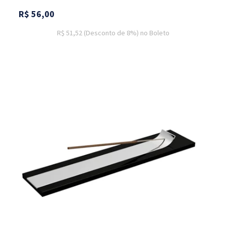
R$
56,00
R$ 51,52
(Desconto
de
8%)
no
Boleto