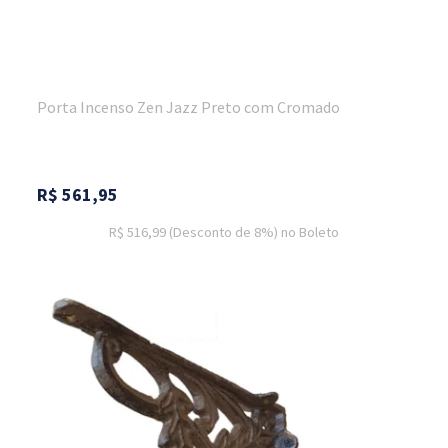
Porta Incenso Zen Jazz Preto com Cromado
R$
561,95
R$ 516,99
(Desconto
de
8%)
no
Boleto