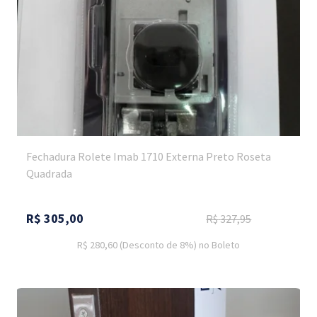
Fechadura Rolete Imab 1710 Externa Preto Roseta
Quadrada
R$
305,00
R$
327,95
R$ 280,60
(Desconto
de
8%)
no
Boleto