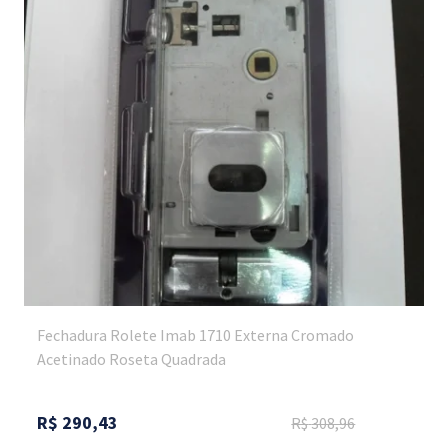
Fechadura Rolete Imab 1710 Externa Cromado
Acetinado Roseta Quadrada
R$
290,43
R$
308,96