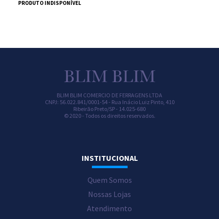
PRODUTO INDISPONÍVEL
BLIM BLIM COMERCIO DE FERRAGENS LTDA
CNPJ: 56.022.841/0001-54 -
Rua Inácio Luiz Pinto, 410
Ribeirão Preto/
SP -
14.025-680
© 2020 - Todos os direitos reservados.
INSTITUCIONAL
Quem Somos
Nossas Lojas
Atendimento