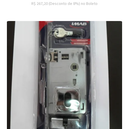
R$ 267,20
(Desconto
de
8%)
no
Boleto