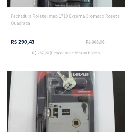
Fechadura Rolete Imab 1710 Externa Cromado Roseta
Quadrada
R$
290,43
R$
308,96
R$ 267,20
(Desconto
de
8%)
no
Boleto