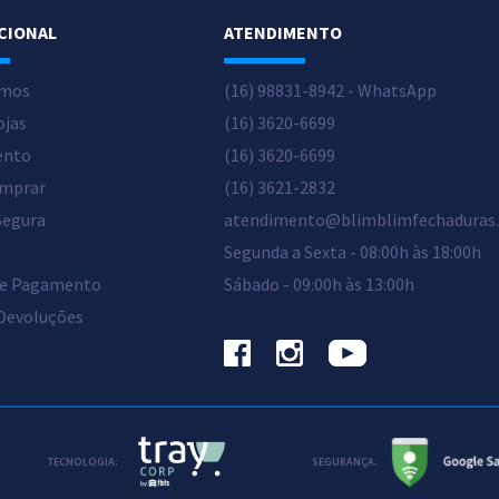
CIONAL
ATENDIMENTO
mos
(16) 98831-8942 - WhatsApp
ojas
(16) 3620-6699
ento
(16) 3620-6699
mprar
(16) 3621-2832
Segura
atendimento@blimblimfechaduras
Segunda a Sexta - 08:00h às 18:00h
de Pagamento
Sábado - 09:00h às 13:00h
 Devoluções
>
TECNOLOGIA:
SEGURANÇA: