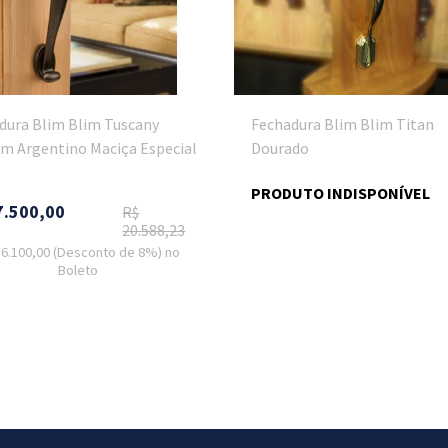
dura Blim Blim Tuscany
Fechadura Blim Blim Titan
m Argentino Maciça Especial
Dourado
PRODUTO INDISPONÍVEL
7.500,00
R$
20.588,23
16.100,00
(Desconto
de
8%)
no
Boleto