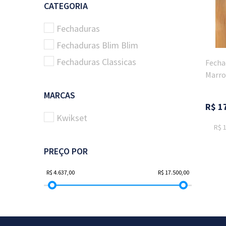
CATEGORIA
Fechaduras
Fechaduras Blim Blim
Fechaduras Classicas
Fecha
Marro
MARCAS
R$
1
Kwikset
R$ 
PREÇO POR