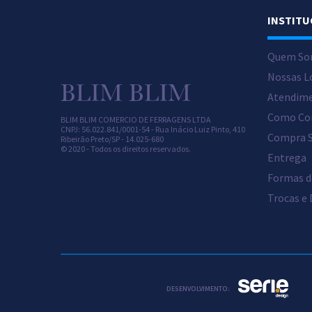
INSTITU
Quem So
Nossas L
Atendim
Como Co
BLIM BLIM COMERCIO DE FERRAGENS LTDA
CNPJ: 56.022.841/0001-54 -
Rua Inácio Luiz Pinto, 410
Compra 
Ribeirão Preto/
SP -
14.025-680
© 2020 - Todos os direitos reservados.
Entrega
Formas 
Trocas e
DESENVOLVIMENTO: