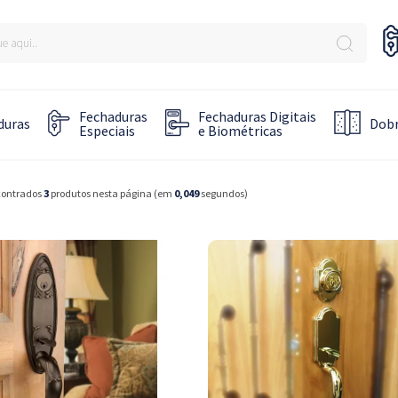
Fechaduras
Fechaduras Digitais
duras
Dobr
Especiais
e Biométricas
contrados
3
produtos nesta página (em
0,049
segundos)