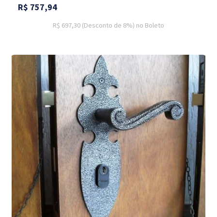
R$
757,94
R$ 697,30
(Desconto
de
8%)
no
Boleto