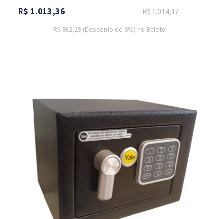
R$
1.013,36
R$
1.014,17
R$ 932,29
(Desconto
de
8%)
no
Boleto