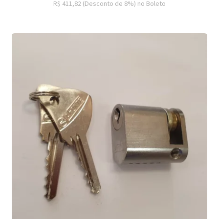
R$ 411,82
(Desconto
de
8%)
no
Boleto