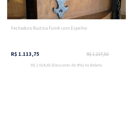
Fechadura Rustica Fumê com Espelho
R$
1.113,75
R$
1.237,50
R$ 1.024,65
(Desconto
de
8%)
no
Boleto