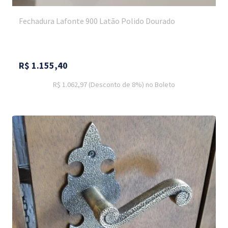
Fechadura Lafonte 900 Latão Polido Dourado
R$
1.155,40
R$ 1.062,97
(Desconto
de
8%)
no
Boleto