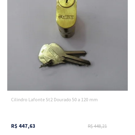
Cilindro Lafonte St2 Dourado 50 a 120 mm
R$
447,63
R$
448,21