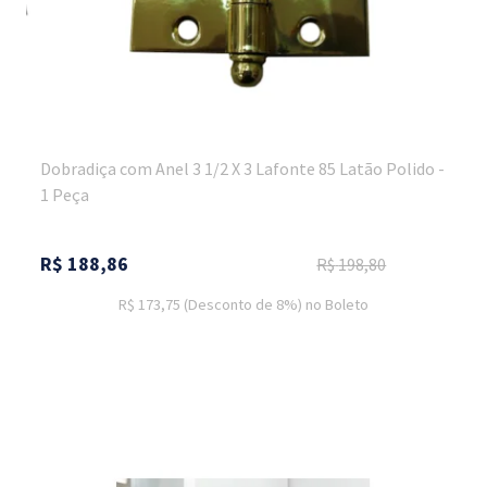
Dobradiça com Anel 3 1/2 X 3 Lafonte 85 Latão Polido -
1 Peça
R$
188,86
R$
198,80
R$ 173,75
(Desconto
de
8%)
no
Boleto