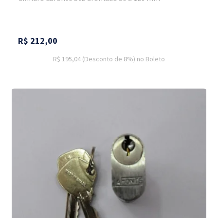
R$
212,00
R$ 195,04
(Desconto
de
8%)
no
Boleto