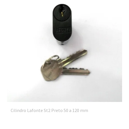
Cilindro Lafonte St2 Preto 50 a 120 mm