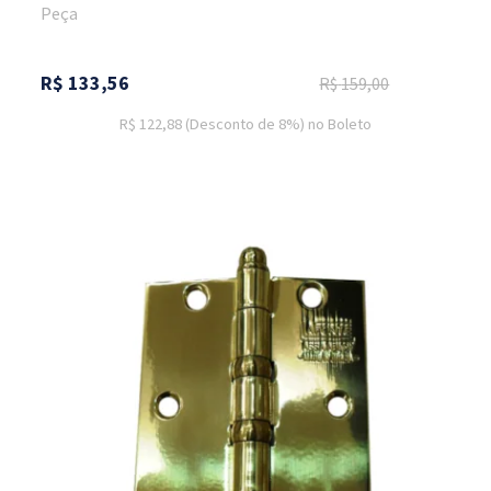
Peça
R$
133,56
R$
159,00
R$ 122,88
(Desconto
de
8%)
no
Boleto