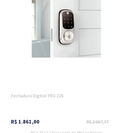
Fechadura Digital YRD 226
R$
1.861,00
R$
2.067,77
R$ 1.712,12
(Desconto
de
8%)
no
Boleto