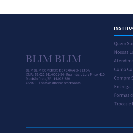
INSTITU
Quem So
Nossas L
Atendim
Como Co
BLIM BLIM COMERCIO DE FERRAGENS LTDA
CNPJ: 56.022.841/0001-54 -
Rua Inácio Luiz Pinto, 410
Compra 
Ribeirão Preto/
SP -
14.025-680
© 2020 - Todos os direitos reservados.
Entrega
Formas 
Trocas e