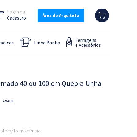
Login
Área do Arquiteto
Cadastro
Ferragens
adiças
Linha Banho
e Acessórios
omado 40 ou 100 cm Quebra Unha
AVALIE
oleto