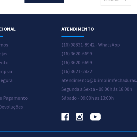
CIONAL
ATENDIMENTO
mos
(16) 98831-8942 - WhatsApp
ojas
(16) 3620-6699
ento
(16) 3620-6699
mprar
(16) 3621-2832
Segura
atendimento@blimblimfechaduras
Segunda a Sexta - 08:00h às 18:00h
de Pagamento
Sábado - 09:00h às 13:00h
 Devoluções