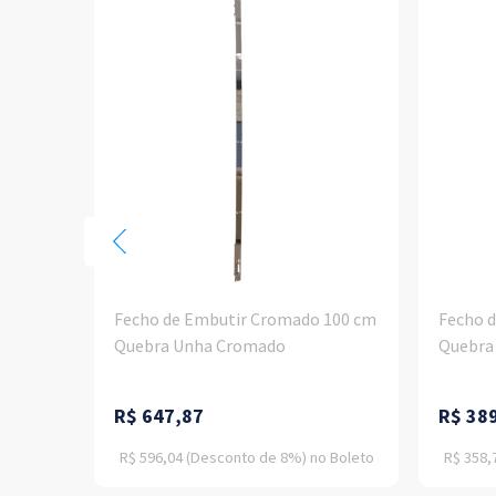
40 cm
Fecho de Embutir Cromado 100 cm
Fecho 
Quebra Unha Cromado
Quebra
R$
647,87
R$
38
o
Boleto
R$ 596,04
(Desconto
de
8%)
no
Boleto
R$ 358,