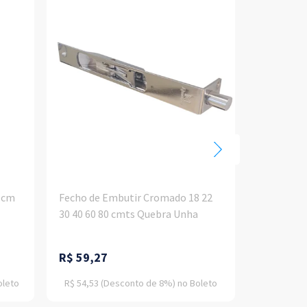
 cm
Fecho de Embutir Cromado 18 22
Fecho de 
30 40 60 80 cmts Quebra Unha
cm Quebra
R$
59,27
R$
389,
oleto
R$ 54,53
(Desconto
de
8%)
no
Boleto
R$ 357,96