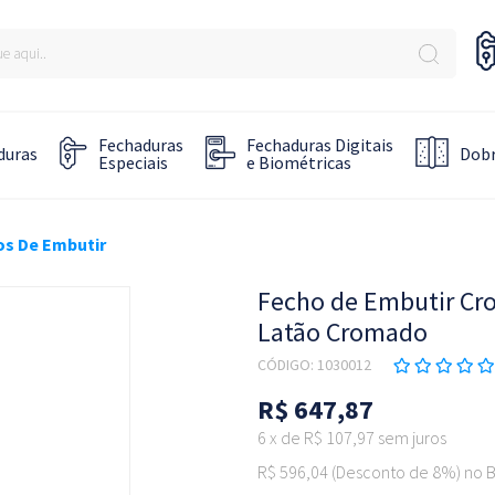
Fechaduras
Fechaduras Digitais
duras
Dobr
Especiais
e Biométricas
os De Embutir
Fecho de Embutir Cr
Latão Cromado
CÓDIGO:
1030012
R$ 647,87
6
x
de
R$ 107,97
sem juros
R$ 596,04
(Desconto
de
8%)
no
B