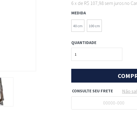
6
x
de
R$ 107,98
sem juros
no
Ca
MEDIDA
40 cm
100 cm
QUANTIDADE
CONSULTE SEU FRETE
Não sa