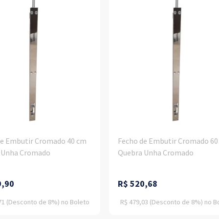
Previous
Next
de Embutir Cromado 40 cm
Fecho de Embutir Cromado 60
 Unha Cromado
Quebra Unha Cromado
9,90
R$
520,68
71
(Desconto
de
8%)
no
Boleto
R$ 479,03
(Desconto
de
8%)
no
B